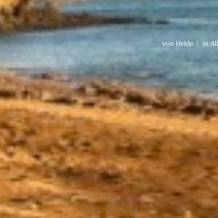
von
Heide
in
Al