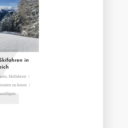
Z
kifahren in
eich
mein
,
Skifahren
inuten zu lesen
nzufügen