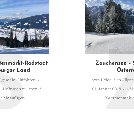
S
ltenmarkt-Radstadt
Zauchensee – S
burger Land
Österr
llgemein
,
Skifahren
von
Heide
in
Allge
4 Minuten zu lesen
21. Januar 2018
4 M
 hinzufügen
Kommentar hi