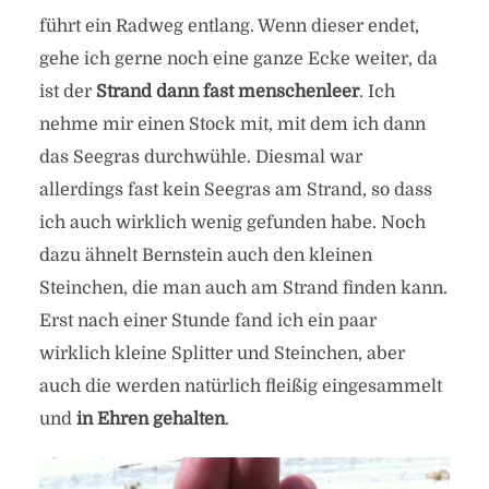
führt ein Radweg entlang. Wenn dieser endet,
gehe ich gerne noch eine ganze Ecke weiter, da
ist der
Strand dann fast menschenleer
. Ich
nehme mir einen Stock mit, mit dem ich dann
Schatzsuche an der Ostsee
das Seegras durchwühle. Diesmal war
– Bernstein am Strand
allerdings fast kein Seegras am Strand, so dass
ich auch wirklich wenig gefunden habe. Noch
von
Heide
dazu ähnelt Bernstein auch den kleinen
in
Allgemein
,
Kurische Nehrung
,
Litauen
,
Nidden
Steinchen, die man auch am Strand finden kann.
29. Oktober 2021
4 Minuten zu lesen
Erst nach einer Stunde fand ich ein paar
wirklich kleine Splitter und Steinchen, aber
auch die werden natürlich fleißig eingesammelt
und
in Ehren gehalten
.