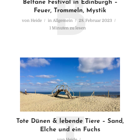
B
Beltane Festival in Edinburgh –
Feuer, Trommeln, Mystik
von
Heide
in
Allgemein
28. Februar 2023
1 Minuten zu lesen
Tote Dünen & lebende Tiere – Sand,
Elche und ein Fuchs
von
Heide