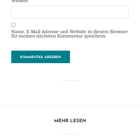
Website
Name, E-Mail-Adresse und Website in diesem Browser
für meinen nächsten Kommentar speichern.
old-house
von
Heide
28. Oktober 2017
1 Minuten zu lesen
Kommentar hinzufügen
MEHR LESEN