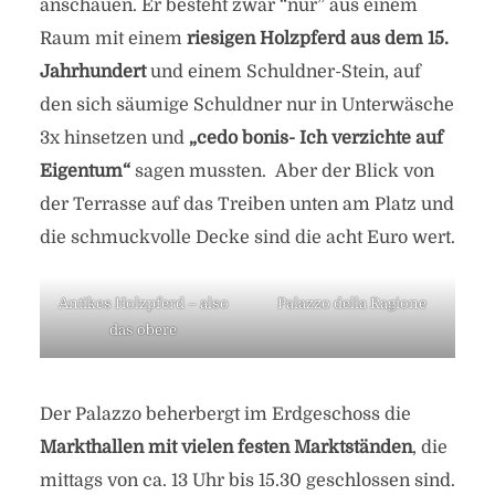
anschauen. Er besteht zwar “nur” aus einem
von
Heide
in
Italien
,
Padua
6. Juni 2024
Raum mit einem
riesigen Holzpferd aus dem 15.
6 Minuten zu lesen
Jahrhundert
und einem Schuldner-Stein, auf
den sich säumige Schuldner nur in Unterwäsche
3x hinsetzen und
„cedo bonis- Ich verzichte auf
Eigentum“
sagen mussten. Aber der Blick von
der Terrasse auf das Treiben unten am Platz und
die schmuckvolle Decke sind die acht Euro wert.
Antikes Holzpferd – also
Palazzo della Ragione
das obere
Der Palazzo beherbergt im Erdgeschoss die
Markthallen mit vielen festen Marktständen
, die
mittags von ca. 13 Uhr bis 15.30 geschlossen sind.