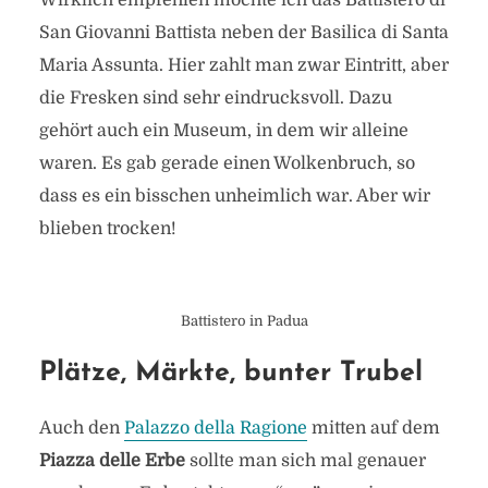
Wirklich empfehlen möchte ich das Battistero di
San Giovanni Battista neben der Basilica di Santa
Maria Assunta. Hier zahlt man zwar Eintritt, aber
die Fresken sind sehr eindrucksvoll. Dazu
gehört auch ein Museum, in dem wir alleine
waren. Es gab gerade einen Wolkenbruch, so
dass es ein bisschen unheimlich war. Aber wir
blieben trocken!
Battistero in Padua
Plätze, Märkte, bunter Trubel
Padua – fast wie Venedig,
Auch den
Palazzo della Ragione
mitten auf dem
nur entspannter
Piazza delle Erbe
sollte man sich mal genauer