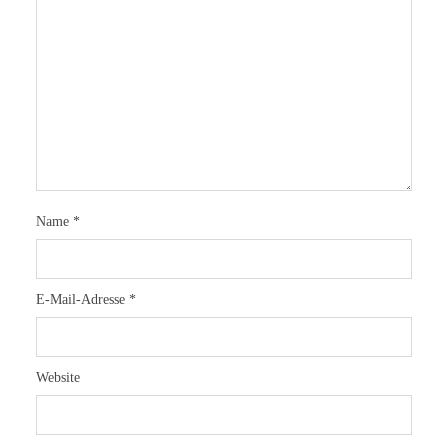
Name
*
E-Mail-Adresse
*
Website
Symi
von
Heide
30. September 2017
1 Minuten zu lesen