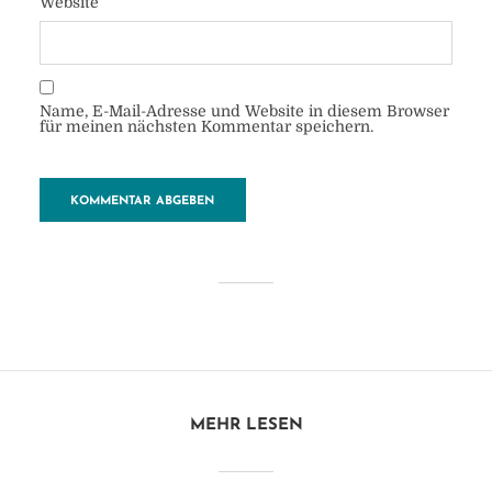
Website
Name, E-Mail-Adresse und Website in diesem Browser
für meinen nächsten Kommentar speichern.
Ökomuseum
von
Heide
8. Dezember 2017
1 Minuten zu lesen
Kommentar hinzufügen
MEHR LESEN