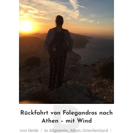
R
Rückfahrt von Folegandros nach
Athen – mit Wind
von
Heide
in
Allgemein
,
Athen
,
Griechenland