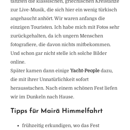
tanzten die klassischen, griechischen Kreistänze
zur Live-Musik, die sich hier ein wenig türkisch
angehaucht anhört. Wir waren anfangs die
einzigen Touristen. Ich habe mich mit Fotos sehr
zurückgehalten, da ich ungern Menschen
fotografiere, die davon nichts mitbekommen.
Marieä Himmelfahrt –
Und schon gar nicht stelle ich solche Bilder
heiliges Fest in
online.
Griechenland
Später kamen dann einige
Yacht-People
dazu,
die mit ihrer Unnatürlichkeit sofort
von
Heide
in
Griechenland
,
Symi
28. Oktober 2017
3 Minuten zu lesen
herausstachen. Nach einem schönen Fest liefen
Kommentar hinzufügen
wir im Dunkeln nach Hause.
Tipps für Mairä Himmelfahrt
frühzeitig erkundigen, wo das Fest