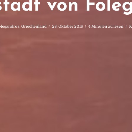
tadt von Fole
olegandros
,
Griechenland
28. Oktober 2018
4 Minuten zu lesen
K