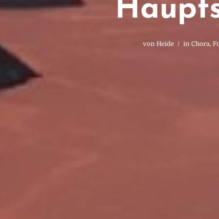
Haupts
von
Heide
in
Chora
,
F