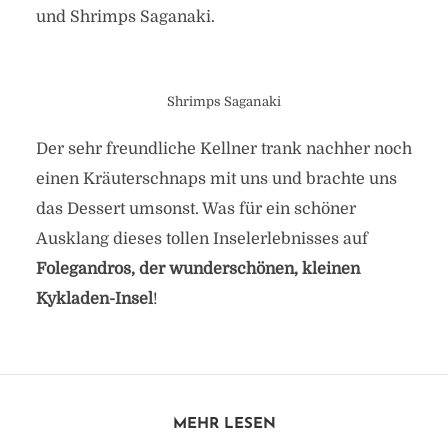
und Shrimps Saganaki.
Shrimps Saganaki
Der sehr freundliche Kellner trank nachher noch
Rückfahrt von Folegandros
einen Kräuterschnaps mit uns und brachte uns
nach Athen – mit Wind
das Dessert umsonst. Was für ein schöner
Ausklang dieses tollen Inselerlebnisses auf
von
Heide
in
Allgemein
,
Athen
,
Griechenland
22. November 2018
2 Minuten zu lesen
Folegandros, der wunderschönen, kleinen
Kykladen-Insel
!
MEHR LESEN