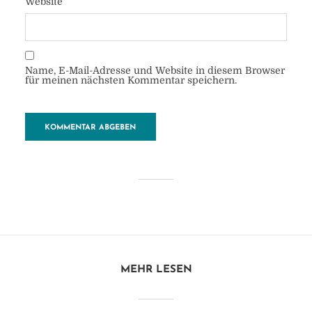
Website
Name, E-Mail-Adresse und Website in diesem Browser
für meinen nächsten Kommentar speichern.
Coconi-kokos
von
Heide
6. November 2017
1 Minuten zu lesen
Kommentar hinzufügen
MEHR LESEN