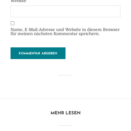
Website
Name, E-Mail-Adresse und Website in diesem Browser
für meinen nächsten Kommentar speichern.
iNwyeqgFQVq3xeU2Da4K0
g_thumb_26c3
von
Heide
28. Oktober 2018
1 Minuten zu lesen
Kommentar hinzufügen
MEHR LESEN