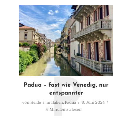
P
2CBDC253-331D-4DE7-B048-
Padua – fast wie Venedig, nur
B233F398A9E0_1_201_a
entspannter
von
Heide
in
Italien
,
Padua
6. Juni 2024
von
Heide
20. Oktober 2021
1 Minuten zu lesen
6 Minuten zu lesen