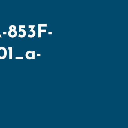
-853F-
01_a-