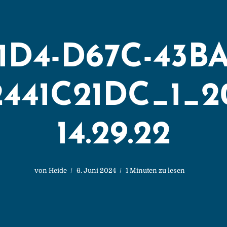
1D4-D67C-43BA
441C21DC_1_2
14.29.22
von
Heide
6. Juni 2024
1 Minuten zu lesen