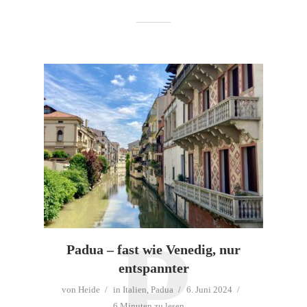
58FC67C2-C957-4117-B318-
F3E1BF87B63B_1_105_c-4
von
Heide
6. Juni 2024
1 Minuten zu lesen
P
Padua – fast wie Venedig, nur
entspannter
von
Heide
in
Italien
,
Padua
6. Juni 2024
6 Minuten zu lesen