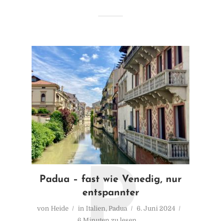
0D080244-6823-449B-B9D4-
4224FAAACE27_1_201_a
P
Padua – fast wie Venedig, nur
entspannter
von
Heide
20. Oktober 2021
1 Minuten zu lesen
von
Heide
in
Italien
,
Padua
6. Juni 2024
6 Minuten zu lesen