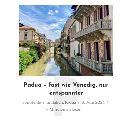
P
2141FEFB-2F45-4943-87E1-
Padua – fast wie Venedig, nur
87DB4E93DDF1_1_105_c
entspannter
von
Heide
in
Italien
,
Padua
6. Juni 2024
von
Heide
20. Oktober 2021
1 Minuten zu lesen
6 Minuten zu lesen